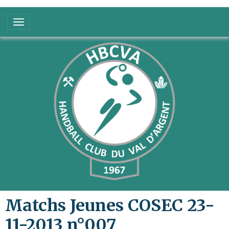
Matchs Jeunes COSEC 23-
11-2013 n°007