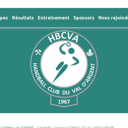
ipes
Résultats
Entraînement
Sponsors
Nous rejoind
u 24 Nov. au COSEC
Matchs Jeunes COSEC 23-11-2012 n°048