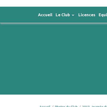
Accueil
Le Club
Licences
Equ
Accueil
Photos du Club
2013-Journée d