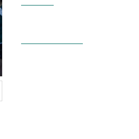
Nos valeurs
La bourse aux
minéraux