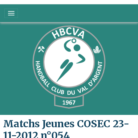
Matchs Jeunes COSEC 23-
11-2012 n°054