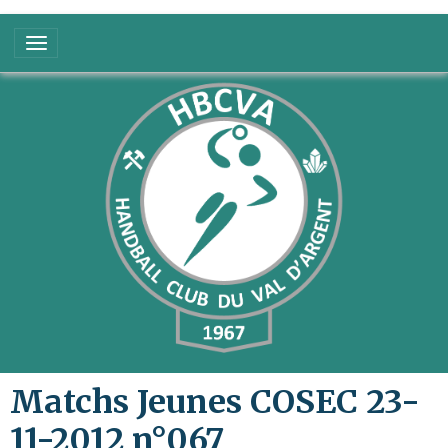
Matchs Jeunes COSEC 23-
11-2012 n°067