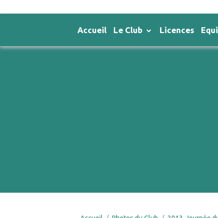
Accueil
Le Club
Licences
Equ
Accueil
Photos du Club
2013-Journée d