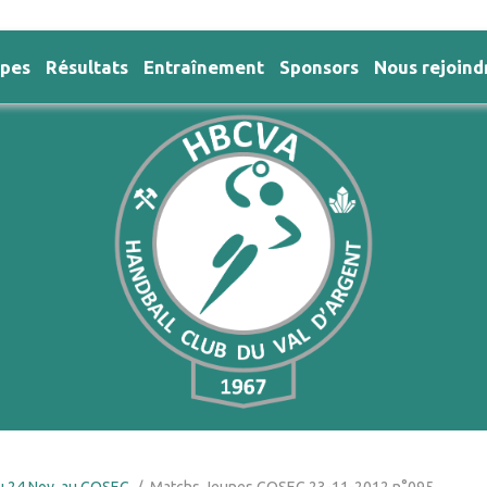
ipes
Résultats
Entraînement
Sponsors
Nous rejoind
u 24 Nov. au COSEC
Matchs Jeunes COSEC 23-11-2012 n°095