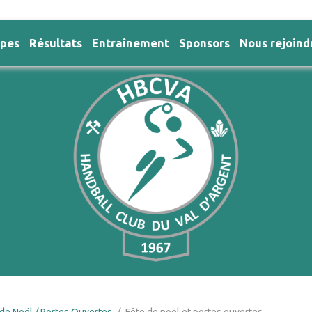
ipes
Résultats
Entraînement
Sponsors
Nous rejoind
de Noël / Portes Ouvertes
Fête de noël et portes ouvertes