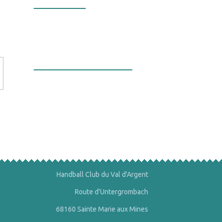
Nos valeurs
La bourse aux
minéraux
Handball Club du Val d'Argent
Route d'Untergrombach
68160 Sainte Marie aux Mines