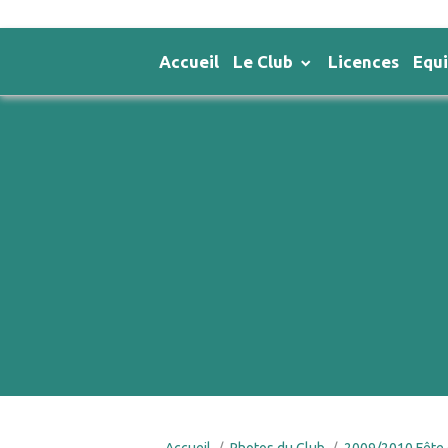
Accueil
Le Club
Licences
Equ
Accueil
Photos du Club
2009/2010 Fête 