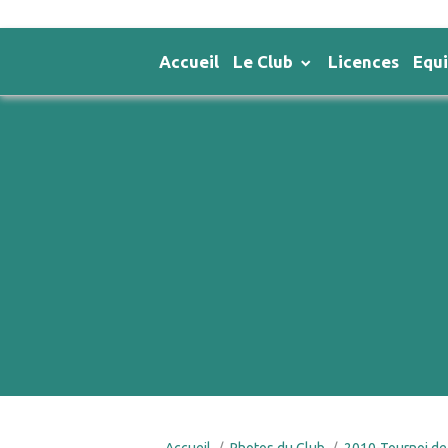
Accueil
Le Club
Licences
Equ
Accueil
Photos du Club
2010-Tournoi de