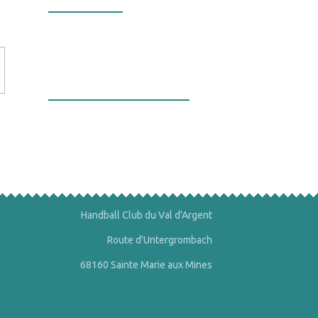
Nos valeurs
La bourse aux
minéraux
Handball Club du Val d'Argent
Route d'Untergrombach
68160 Sainte Marie aux Mines