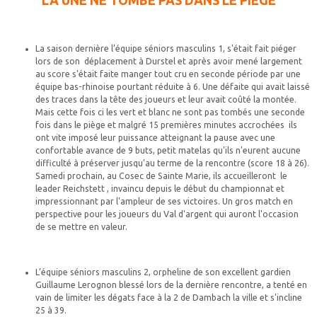
LA UNE NE TOMBE PAS DANS LE PIEGE
La saison dernière l’équipe séniors masculins 1, s'était fait piéger
lors de son déplacement à Durstel et après avoir mené largement
au score s'était faite manger tout cru en seconde période par une
équipe bas-rhinoise pourtant réduite à 6. Une défaite qui avait laissé
des traces dans la tête des joueurs et leur avait coûté la montée.
Mais cette fois ci les vert et blanc ne sont pas tombés une seconde
fois dans le piège et malgré 15 premières minutes accrochées ils
ont vite imposé leur puissance atteignant la pause avec une
confortable avance de 9 buts, petit matelas qu'ils n'eurent aucune
difficulté à préserver jusqu'au terme de la rencontre (score 18 à 26).
Samedi prochain, au Cosec de Sainte Marie, ils accueilleront le
leader Reichstett , invaincu depuis le début du championnat et
impressionnant par l'ampleur de ses victoires. Un gros match en
perspective pour les joueurs du Val d'argent qui auront l'occasion
de se mettre en valeur.
L’équipe séniors masculins 2, orpheline de son excellent gardien
Guillaume Lerognon blessé lors de la dernière rencontre, a tenté en
vain de limiter les dégats face à la 2 de Dambach la ville et s'incline
25 à 39.